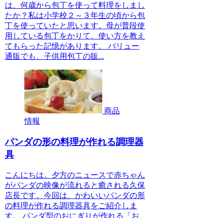
は、何歳から包丁を使って料理をしまし
たか？私は小学校２～３年生の頃から包
丁を使っていたと思います。母が普段使
用している包丁をかりて、使い方を教え
てもらった記憶があります。 バリュー
通販でも、子供用包丁の販...
商品
情報
パンダの形の料理が作れる調理器
具
こんにちは。夕方のニュースで赤ちゃん
がパンダの映像が流れると癒される久保
店長です。今回は、かわいいパンダの形
の料理が作れる調理器具をご紹介しま
す。 パンダ型のおにぎりが作れる「お