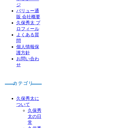
ジ
バリュー通
販 会社概要
久保秀太 プ
ロフィール
よくある質
問
個人情報保
護方針
お問い合わ
せ
カテゴリ
久保秀太に
ついて
久保秀
太の日
常