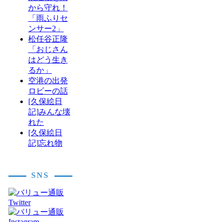
から守れ！
「雨ふりセ
ンサー2」
松任谷正隆
「おじさん
はどう生き
るか」
空港の出発
ロビーの話
[久保絵日
記]みんな壊
れた
[久保絵日
記]忘れ物
SNS