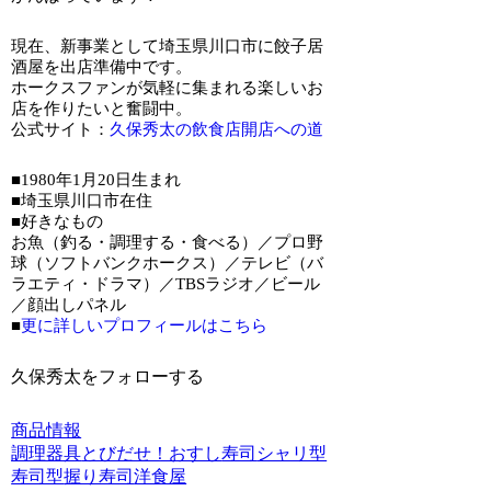
現在、新事業として埼玉県川口市に餃子居
酒屋を出店準備中です。
ホークスファンが気軽に集まれる楽しいお
店を作りたいと奮闘中。
公式サイト：
久保秀太の飲食店開店への道
■1980年1月20日生まれ
■埼玉県川口市在住
■好きなもの
お魚（釣る・調理する・食べる）／プロ野
球（ソフトバンクホークス）／テレビ（バ
ラエティ・ドラマ）／TBSラジオ／ビール
／顔出しパネル
■
更に詳しいプロフィールはこちら
久保秀太をフォローする
商品情報
調理器具
とびだせ！おすし
寿司
シャリ型
寿司型
握り寿司
洋食屋