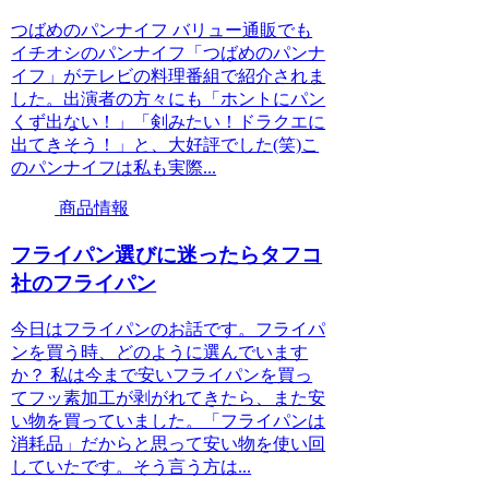
つばめのパンナイフ バリュー通販でも
イチオシのパンナイフ「つばめのパンナ
イフ」がテレビの料理番組で紹介されま
した。出演者の方々にも「ホントにパン
くず出ない！」「剣みたい！ドラクエに
出てきそう！」と、大好評でした(笑)こ
のパンナイフは私も実際...
商品情報
フライパン選びに迷ったらタフコ
社のフライパン
今日はフライパンのお話です。フライパ
ンを買う時、どのように選んでいます
か？ 私は今まで安いフライパンを買っ
てフッ素加工が剥がれてきたら、また安
い物を買っていました。「フライパンは
消耗品」だからと思って安い物を使い回
していたです。そう言う方は...