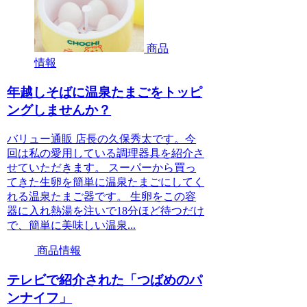
商品
情報
年越しそばに温泉たまごをトッピ
ングしませんか？
バリュー通販 店長の久保秀太です。今
回は私の愛用している調理器具を紹介さ
せていただきます。 スーパーから買っ
てきた生卵を簡単に温泉たまごにしてく
れる温泉たまご器です。 生卵をこの容
器に入れ熱湯を注いで18分ほど待つだけ
で、簡単に美味しい温泉...
商品情報
テレビで紹介された「つばめのパ
ンナイフ」