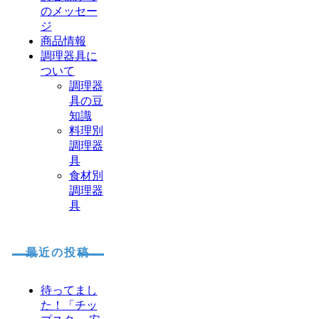
のメッセー
ジ
商品情報
調理器具に
ついて
調理器
具の豆
知識
料理別
調理器
具
食材別
調理器
具
最近の投稿
待ってまし
た！「チッ