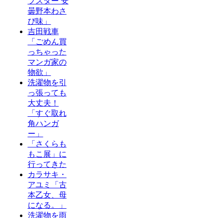
プスター 安
曇野本わさ
び味」
吉田戦車
「ごめん買
っちゃった
マンガ家の
物欲」
洗濯物を引
っ張っても
大丈夫！
「すぐ取れ
角ハンガ
ー」
「さくらも
もこ展」に
行ってきた
カラサキ・
アユミ「古
本乙女、母
になる。」
洗濯物を雨