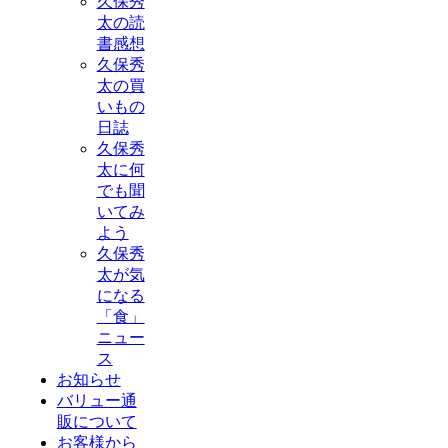
久保秀
太の読
書感想
久保秀
太の買
いもの
日誌
久保秀
太に何
でも聞
いてみ
よう
久保秀
太が気
になる
「食」
ニュー
ス
お知らせ
バリュー通
販について
お客様から