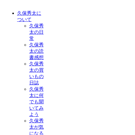
久保秀太に
ついて
久保秀
太の日
常
久保秀
太の読
書感想
久保秀
太の買
いもの
日誌
久保秀
太に何
でも聞
いてみ
よう
久保秀
太が気
になる