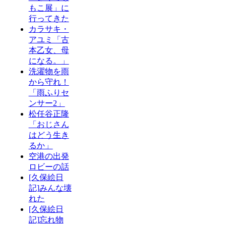
もこ展」に
行ってきた
カラサキ・
アユミ「古
本乙女、母
になる。」
洗濯物を雨
から守れ！
「雨ふりセ
ンサー2」
松任谷正隆
「おじさん
はどう生き
るか」
空港の出発
ロビーの話
[久保絵日
記]みんな壊
れた
[久保絵日
記]忘れ物