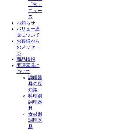
「食」
ニュー
ス
お知らせ
バリュー通
販について
お客様から
のメッセー
ジ
商品情報
調理器具に
ついて
調理器
具の豆
知識
料理別
調理器
具
食材別
調理器
具