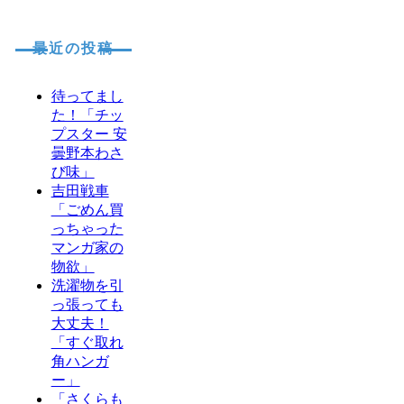
最近の投稿
待ってまし
た！「チッ
プスター 安
曇野本わさ
び味」
吉田戦車
「ごめん買
っちゃった
マンガ家の
物欲」
洗濯物を引
っ張っても
大丈夫！
「すぐ取れ
角ハンガ
ー」
「さくらも