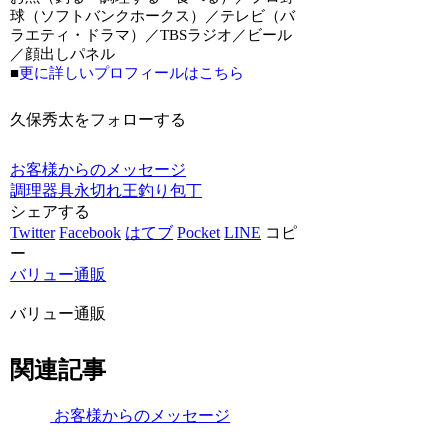
球（ソフトバンクホークス）／テレビ（バ
ラエティ・ドラマ）／TBSラジオ／ビール
／顔出しパネル
■
更に詳しいプロフィールはこちら
久保秀太をフォローする
お客様からのメッセージ
調理器具
永切れ王
釣り
包丁
シェアする
Twitter
Facebook
はてブ
Pocket
LINE
コピ
ー
バリュー通販
バリュー通販
関連記事
お客様からのメッセージ