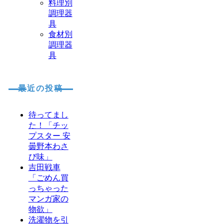
料理別
調理器
具
食材別
調理器
具
最近の投稿
待ってまし
た！「チッ
プスター 安
曇野本わさ
び味」
吉田戦車
「ごめん買
っちゃった
マンガ家の
物欲」
洗濯物を引