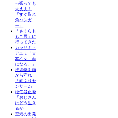
っ張っても
大丈夫！
「すぐ取れ
角ハンガ
ー」
「さくらも
もこ展」に
行ってきた
カラサキ・
アユミ「古
本乙女、母
になる。」
洗濯物を雨
から守れ！
「雨ふりセ
ンサー2」
松任谷正隆
「おじさん
はどう生き
るか」
空港の出発