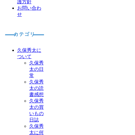
護方針
お問い合わ
せ
カテゴリ
久保秀太に
ついて
久保秀
太の日
常
久保秀
太の読
書感想
久保秀
太の買
いもの
日誌
久保秀
太に何