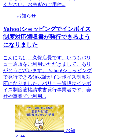
ください。お急ぎのご用件...
お知らせ
Yahoo!ショッピングでインボイス
制度対応領収書が発行できるよう
になりました
こんにちは。久保店長です。いつもバリ
ュー通販をご利用いただきまして、あり
がとうございます。 Yahoo!ショッピング
で発行できる領収証がインボイス制度対
応になりました。バリュー通販はインボ
イス制度適格請求書発行事業者です。会
社や事業でご利用...
お知
らせ