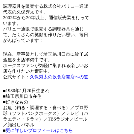
調理器具を販売する株式会社バリュー通販
代表の久保秀太です。
2002年から20年以上、通信販売業を行って
います。
バリュー通販で販売する調理器具を通じ
て、たくさんの笑顔を作りたい思い、毎日
がんばっています！
現在、新事業として埼玉県川口市に餃子居
酒屋を出店準備中です。
ホークスファンが気軽に集まれる楽しいお
店を作りたいと奮闘中。
公式サイト：
久保秀太の飲食店開店への道
■1980年1月20日生まれ
■埼玉県川口市在住
■好きなもの
お魚（釣る・調理する・食べる）／プロ野
球（ソフトバンクホークス）／テレビ（バ
ラエティ・ドラマ）／TBSラジオ／ビール
／顔出しパネル
■
更に詳しいプロフィールはこちら