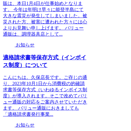
販は、本日1月4日が仕事始めとなりま
す。 今年は年明け早々に能登半島にて
大きな震災が発生してしまいました。被
災された方、被害に遭われた方々には心
よりお見舞い申し上げます。 バリュー
通販は、調理器具店として...
お知らせ
適格請求書等保存方式（インボイ
ス制度）について
こんにちは。久保店長です。ご存じの通
り、2023年10月1日から消費税の的確請
求書等保存方式（いわゆるインボイス制
度）が導入されます。そこで改めてバリ
ュー通販の対応をご案内させていただき
ます。 バリュー通販におきましても
「適格請求書発行事業...
お知らせ