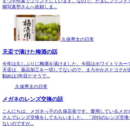
ずつ手作業でプリントしています。なので、たまにプリントミ
桐写真型さんへ依頼しま...
久保秀太の日常
天盃で漬けた梅酒の話
今年は久しぶりに梅酒を漬けました。今回はホワイトリカーで
天盃は、薬品加工を一切してないので、まろやかさとコクが出
勧めは3年目だそうで...
久保秀太の日常
メガネのレンズ交換の話
こんにちは。メガネっ子の久保店長です。愛用しているメガネ
さんでレンズ交換をしてもらいました。 「JINSのレンズ交換
ないのですが...