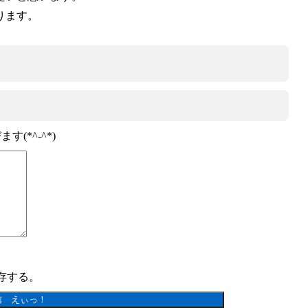
ります。
*^-^*)
存する。