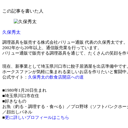
この記事を書いた人
久保秀太
調理器具を販売する株式会社バリュー通販 代表の久保秀太です。
2002年から20年以上、通信販売業を行っています。
バリュー通販で販売する調理器具を通じて、たくさんの笑顔を作
現在、新事業として埼玉県川口市に餃子居酒屋を出店準備中です
ホークスファンが気軽に集まれる楽しいお店を作りたいと奮闘中
公式サイト：
久保秀太の飲食店開店への道
■1980年1月20日生まれ
■埼玉県川口市在住
■好きなもの
お魚（釣る・調理する・食べる）／プロ野球（ソフトバンクホー
／顔出しパネル
■
更に詳しいプロフィールはこちら