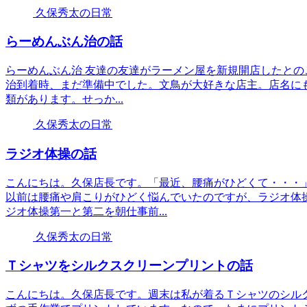
久保秀太の日常
らーめんぶん治の話
らーめんぶん治 友達の友達がラーメン屋を新規開店したとの
治到着時、まだ準備中でした。文鳥が大好きな店主。店名にも
類があります。せっか...
久保秀太の日常
ラジオ体操の話
こんにちは。久保店長です。「最近、腰痛がひどくて・・・
以前は腰痛や肩こりがひどく悩んでいたのですが、ラジオ体
ジオ体操第一と第二を朝仕事前...
久保秀太の日常
Ｔシャツをシルクスクリーンプリントの話
こんにちは。久保店長です。週末は私が着るＴシャツのシル