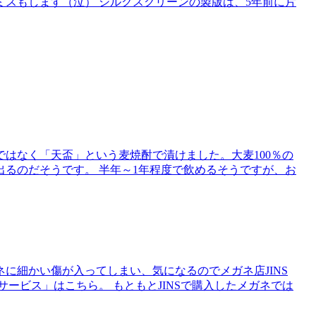
スもします（泣） シルクスクリーンの製版は、5年前に片
はなく「天盃」という麦焼酎で漬けました。大麦100％の
るのだそうです。 半年～1年程度で飲めるそうですが、お
に細かい傷が入ってしまい、気になるのでメガネ店JINS
サービス」はこちら。 もともとJINSで購入したメガネでは