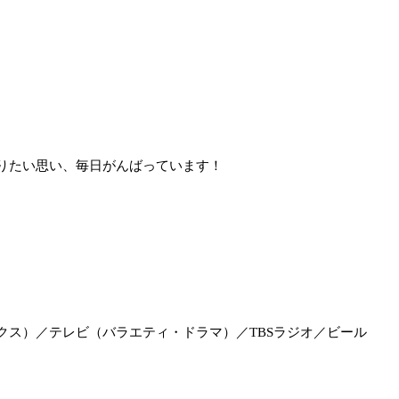
りたい思い、毎日がんばっています！
。
。
クス）／テレビ（バラエティ・ドラマ）／TBSラジオ／ビール