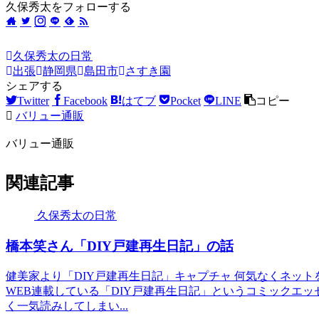
久保秀太をフォローする
久保秀太の日常
出張
静岡県
島田市
さすき園
シェアする
Twitter
Facebook
はてブ
Pocket
LINE
コピー
バリュー通販
バリュー通販
関連記事
久保秀太の日常
橋本笑さん「DIY戸建再生日記」の話
健美家より「DIY戸建再生日記」キャプチャ 何気なくネッ
WEB連載している「DIY戸建再生日記」というコミックエ
く一気読みしてしまい...