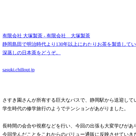
有限会社 大塚製茶 - 有限会社 大塚製茶
静岡島田で明治時代より130年以上にわたりお茶を製造して
深蒸しの日本茶をどうぞ。
sasuki.chillout.jp
さすき園さんが所有する巨大なバスで、静岡駅から送迎して
学生時代の修学旅行のようでテンションがあがりました。
長時間の会合や視察などを行い、今回の出張も大変学びがあ
今回学んだことをこれからのバリュー通販に反映させていき