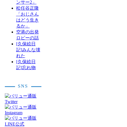
ンサー2」
松任谷正隆
「おじさん
はどう生き
るか」
空港の出発
ロビーの話
[久保絵日
記]みんな壊
れた
[久保絵日
記]忘れ物
SNS