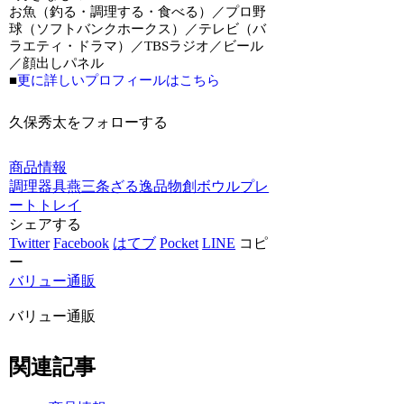
お魚（釣る・調理する・食べる）／プロ野
球（ソフトバンクホークス）／テレビ（バ
ラエティ・ドラマ）／TBSラジオ／ビール
／顔出しパネル
■
更に詳しいプロフィールはこちら
久保秀太をフォローする
商品情報
調理器具
燕三条
ざる
逸品物創
ボウル
プレ
ート
トレイ
シェアする
Twitter
Facebook
はてブ
Pocket
LINE
コピ
ー
バリュー通販
バリュー通販
関連記事