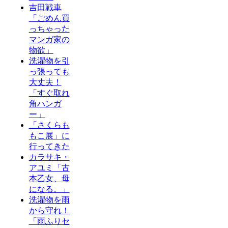
吉田戦車
「ごめん買
っちゃった
マンガ家の
物欲」
洗濯物を引
っ張っても
大丈夫！
「すぐ取れ
角ハンガ
ー」
「さくらも
もこ展」に
行ってきた
カラサキ・
アユミ「古
本乙女、母
になる。」
洗濯物を雨
から守れ！
「雨ふりセ