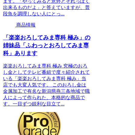
ます。「やってみると意外とそれっぽく
出来るものだよ」と答えていますが、普
段魚を調理しない人にとっ...
商品情報
「楽楽おろしてみま専科 極み」の
姉妹品「ふわっとおろしてみま専
科」あります
楽楽おろしてみま専科 極み 究極のおろ
し金としてテレビ番組で度々紹介されて
いる「楽楽おろしてみま専科 極み」当
店でも大変人気です。 このおろし金は
金属加工で有名な新潟県燕三条地域で職
人によって作られた、本格的な商品で
す。一目ずつ鋭利な目立て...