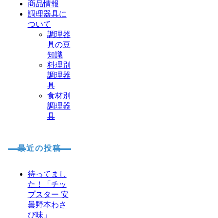
商品情報
調理器具に
ついて
調理器
具の豆
知識
料理別
調理器
具
食材別
調理器
具
最近の投稿
待ってまし
た！「チッ
プスター 安
曇野本わさ
び味」