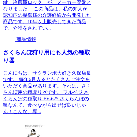
鍵「冷蔵庫ロック」が、メーカー廃盤と
なりました。 この商品は、私の知人が
認知症の親御様の介護経験から開発した
商品です。10年以上販売してきた商品
で、介護をされてい...
商品情報
さくらんぼ狩り用にも人気の種取
り器
こんにちは。サクランボ大好き久保店長
です。 毎年6月入るとたくさんご注文を
いただく商品があります。それは、さく
らんぼ用の種取り器です。 フルベジ さ
くらんぼの種取り FV-625 さくらんぼの
種なんて、食べながら出せば良いじゃ
ん！こんな、専...