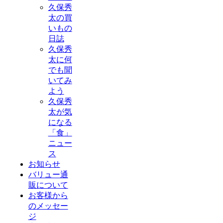
久保秀
太の買
いもの
日誌
久保秀
太に何
でも聞
いてみ
よう
久保秀
太が気
になる
「食」
ニュー
ス
お知らせ
バリュー通
販について
お客様から
のメッセー
ジ