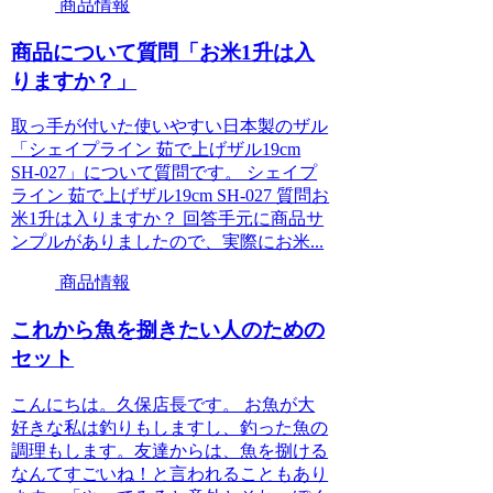
商品情報
商品について質問「お米1升は入
りますか？」
取っ手が付いた使いやすい日本製のザル
「シェイプライン 茹で上げザル19cm
SH-027」について質問です。 シェイプ
ライン 茹で上げザル19cm SH-027 質問お
米1升は入りますか？ 回答手元に商品サ
ンプルがありましたので、実際にお米...
商品情報
これから魚を捌きたい人のための
セット
こんにちは。久保店長です。 お魚が大
好きな私は釣りもしますし、釣った魚の
調理もします。友達からは、魚を捌ける
なんてすごいね！と言われることもあり