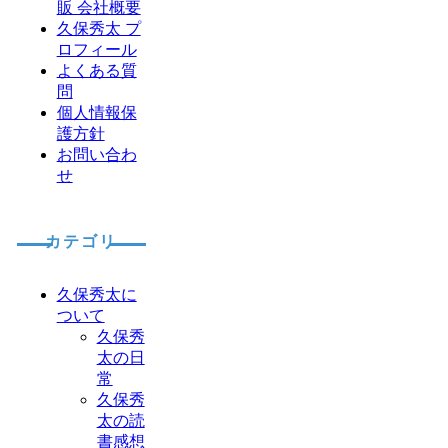
販 会社概要
久保秀太 プ
ロフィール
よくある質
問
個人情報保
護方針
お問い合わ
せ
カテゴリ
久保秀太に
ついて
久保秀
太の日
常
久保秀
太の読
書感想