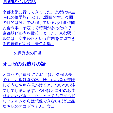
京都駅ビルの話
京都出張に行ってきました。京都は学生
時代の修学旅行ぶり、2回目です。今回
の目的は関西で活躍しているお仕事仲間
と会う事。予定まで時間があったので、
京都駅ビル内を散策しました。京都駅ビ
ルには、空中経路という市内を展望でき
る遊歩道があり、景色を楽...
久保秀太の日常
オコゼのお造りの話
オコゼのお造り こんにちは。久保店長
です。お魚好きの私。珍しいお魚や美味
しそうなお魚を見かけると、ついつい注
文してしまいます。今回はオコゼのお造
りをいただきました。とってもワイルド
なフォルムからは想像できないほど上品
なお味のオコゼちゃん。食...