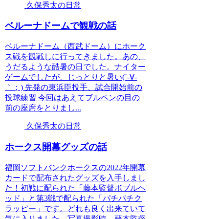
久保秀太の日常
ベルーナドームで観戦の話
ベルーナドーム（西武ドーム）にホーク
ス戦を観戦しに行ってきました。あの、
うだるような酷暑の日でした。ナイター
ゲームでしたが、じっとりと暑い(´-∀-
｀；) 先発の東浜臣投手、試合開始前の
投球練習 今回はあえてブルペンの目の
前の座席をとりまし...
久保秀太の日常
ホークス開幕グッズの話
福岡ソフトバンクホークスの2022年開幕
カードで配布されたグッズを入手しまし
た！初戦に配られた「藤本監督ボブルヘ
ッド」と第3戦で配られた「パチパチク
ラッピー」です。どれも良く出来ていて
気に入りました。写真撮影時、藤本監督