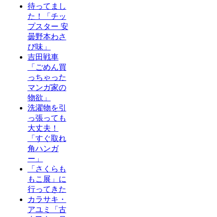
待ってまし
た！「チッ
プスター 安
曇野本わさ
び味」
吉田戦車
「ごめん買
っちゃった
マンガ家の
物欲」
洗濯物を引
っ張っても
大丈夫！
「すぐ取れ
角ハンガ
ー」
「さくらも
もこ展」に
行ってきた
カラサキ・
アユミ「古