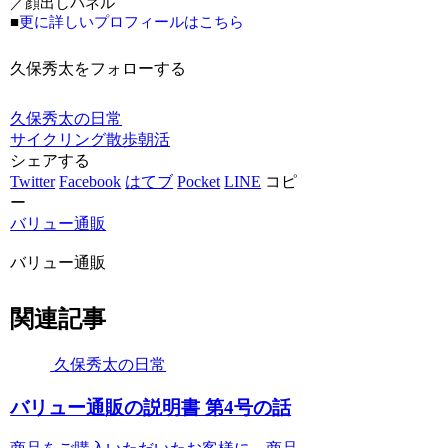
／顔出しパネル
■
更に詳しいプロフィールはこちら
久保秀太をフォローする
久保秀太の日常
サイクリング
散歩
朝活
シェアする
Twitter
Facebook
はてブ
Pocket
LINE
コピ
ー
バリュー通販
バリュー通販
関連記事
久保秀太の日常
バリュー通販の説明書 第4号の話