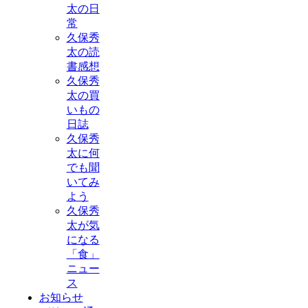
太の日
常
久保秀
太の読
書感想
久保秀
太の買
いもの
日誌
久保秀
太に何
でも聞
いてみ
よう
久保秀
太が気
になる
「食」
ニュー
ス
お知らせ