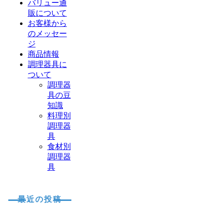
バリュー通
販について
お客様から
のメッセー
ジ
商品情報
調理器具に
ついて
調理器
具の豆
知識
料理別
調理器
具
食材別
調理器
具
最近の投稿