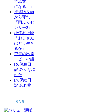
本乙女、母
になる。」
洗濯物を雨
から守れ！
「雨ふりセ
ンサー2」
松任谷正隆
「おじさん
はどう生き
るか」
空港の出発
ロビーの話
[久保絵日
記]みんな壊
れた
[久保絵日
記]忘れ物
SNS