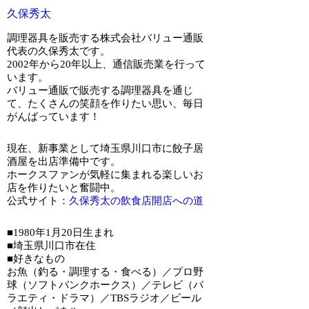
久保秀太
調理器具を販売する株式会社バリュー通販
代表の久保秀太です。
2002年から20年以上、通信販売業を行って
います。
バリュー通販で販売する調理器具を通じ
て、たくさんの笑顔を作りたい思い、毎日
がんばっています！
現在、新事業として埼玉県川口市に餃子居
酒屋を出店準備中です。
ホークスファンが気軽に集まれる楽しいお
店を作りたいと奮闘中。
公式サイト：
久保秀太の飲食店開店への道
■1980年1月20日生まれ
■埼玉県川口市在住
■好きなもの
お魚（釣る・調理する・食べる）／プロ野
球（ソフトバンクホークス）／テレビ（バ
ラエティ・ドラマ）／TBSラジオ／ビール