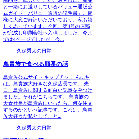
商品をご購入いただいたお客様に、商品
と一緒にお送りしているバリュー通販公
式ガイド「バリュー通販の説明書」。皆
様に大変ご好評いただいており、私も嬉
しく思っています。今回、第4号の原稿
が完成し印刷会社へ入稿しました。今ま
では4ページでしたが、今...
久保秀太の日常
鳥貴族で食べる順番の話
鳥貴族公式サイト キャプチャ こんにち
は。鳥貴族大好きな久保店長です。 先
日、鳥貴族に関する面白い記事をみつけ
ました。それがこちらです。 鳥貴族の
大倉社長が鳥貴族にいったら、何を注文
するのかという記事です。これは、鳥貴
族大好きな私として、と...
久保秀太の日常