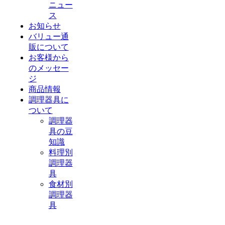
ニュー
ス
お知らせ
バリュー通
販について
お客様から
のメッセー
ジ
商品情報
調理器具に
ついて
調理器
具の豆
知識
料理別
調理器
具
食材別
調理器
具