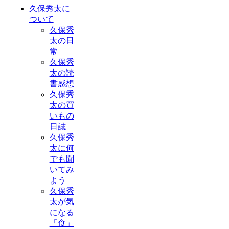
久保秀太に
ついて
久保秀
太の日
常
久保秀
太の読
書感想
久保秀
太の買
いもの
日誌
久保秀
太に何
でも聞
いてみ
よう
久保秀
太が気
になる
「食」