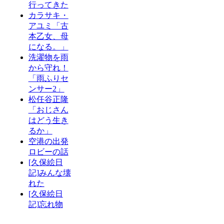
行ってきた
カラサキ・
アユミ「古
本乙女、母
になる。」
洗濯物を雨
から守れ！
「雨ふりセ
ンサー2」
松任谷正隆
「おじさん
はどう生き
るか」
空港の出発
ロビーの話
[久保絵日
記]みんな壊
れた
[久保絵日
記]忘れ物