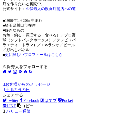
店を作りたいと奮闘中。
公式サイト：
久保秀太の飲食店開店への道
■1980年1月20日生まれ
■埼玉県川口市在住
■好きなもの
お魚（釣る・調理する・食べる）／プロ野
球（ソフトバンクホークス）／テレビ（バ
ラエティ・ドラマ）／TBSラジオ／ビール
／顔出しパネル
■
更に詳しいプロフィールはこちら
久保秀太をフォローする
お客様からのメッセージ
土用の丑の日
シェアする
Twitter
Facebook
はてブ
Pocket
LINE
コピー
バリュー通販