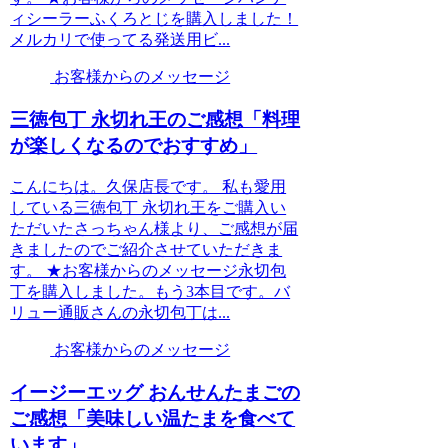
ィシーラーふくろとじを購入しました！
メルカリで使ってる発送用ビ...
お客様からのメッセージ
三徳包丁 永切れ王のご感想「料理
が楽しくなるのでおすすめ」
こんにちは。久保店長です。 私も愛用
している三徳包丁 永切れ王をご購入い
ただいたさっちゃん様より、ご感想が届
きましたのでご紹介させていただきま
す。 ★お客様からのメッセージ永切包
丁を購入しました。もう3本目です。バ
リュー通販さんの永切包丁は...
お客様からのメッセージ
イージーエッグ おんせんたまごの
ご感想「美味しい温たまを食べて
います」