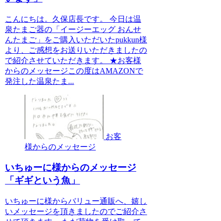
こんにちは。久保店長です。 今日は温
泉たまご器の「イージーエッグ おんせ
んたまご」をご購入いただいたpukkun様
より、ご感想をお送りいただきましたの
で紹介させていただきます。 ★お客様
からのメッセージこの度はAMAZONで
発注した温泉たま...
お客
様からのメッセージ
いちゅーに様からのメッセージ
「ギギという魚」
いちゅーに様からバリュー通販へ、嬉し
いメッセージを頂きましたのでご紹介さ