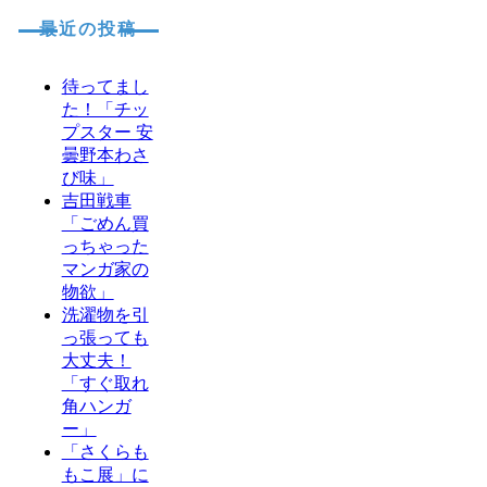
最近の投稿
待ってまし
た！「チッ
プスター 安
曇野本わさ
び味」
吉田戦車
「ごめん買
っちゃった
マンガ家の
物欲」
洗濯物を引
っ張っても
大丈夫！
「すぐ取れ
角ハンガ
ー」
「さくらも
もこ展」に