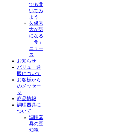
でも聞
いてみ
よう
久保秀
太が気
になる
「食」
ニュー
ス
お知らせ
バリュー通
販について
お客様から
のメッセー
ジ
商品情報
調理器具に
ついて
調理器
具の豆
知識