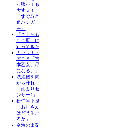
っ張っても
大丈夫！
「すぐ取れ
角ハンガ
ー」
「さくらも
もこ展」に
行ってきた
カラサキ・
アユミ「古
本乙女、母
になる。」
洗濯物を雨
から守れ！
「雨ふりセ
ンサー2」
松任谷正隆
「おじさん
はどう生き
るか」
空港の出発