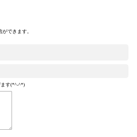
信ができます。
*^-^*)