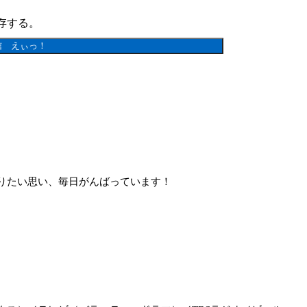
存する。
りたい思い、毎日がんばっています！
。
。