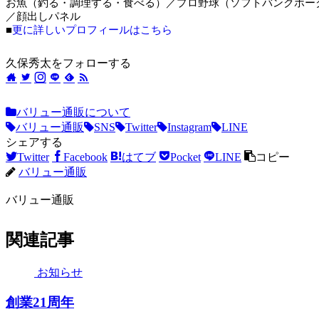
お魚（釣る・調理する・食べる）／プロ野球（ソフトバンクホー
／顔出しパネル
■
更に詳しいプロフィールはこちら
久保秀太をフォローする
バリュー通販について
バリュー通販
SNS
Twitter
Instagram
LINE
シェアする
Twitter
Facebook
はてブ
Pocket
LINE
コピー
バリュー通販
バリュー通販
関連記事
お知らせ
創業21周年