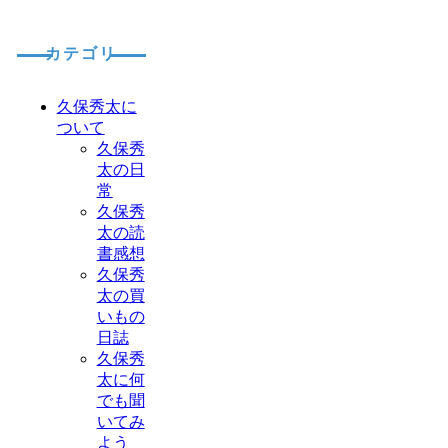
カテゴリ
久保秀太に
ついて
久保秀
太の日
常
久保秀
太の読
書感想
久保秀
太の買
いもの
日誌
久保秀
太に何
でも聞
いてみ
よう