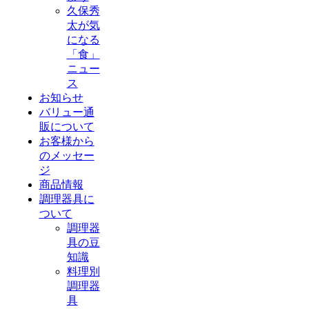
久保秀
太が気
になる
「食」
ニュー
ス
お知らせ
バリュー通
販について
お客様から
のメッセー
ジ
商品情報
調理器具に
ついて
調理器
具の豆
知識
料理別
調理器
具