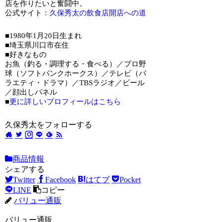
店を作りたいと奮闘中。
公式サイト：
久保秀太の飲食店開店への道
■1980年1月20日生まれ
■埼玉県川口市在住
■好きなもの
お魚（釣る・調理する・食べる）／プロ野
球（ソフトバンクホークス）／テレビ（バ
ラエティ・ドラマ）／TBSラジオ／ビール
／顔出しパネル
■
更に詳しいプロフィールはこちら
久保秀太をフォローする
商品情報
シェアする
Twitter
Facebook
はてブ
Pocket
LINE
コピー
バリュー通販
バリュー通販