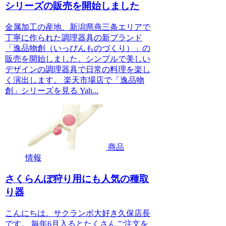
シリーズの販売を開始しました
金属加工の産地、新潟県燕三条エリアで
丁寧に作られた調理器具の新ブランド
「逸品物創（いっぴんものづくり）」の
販売を開始しました。シンプルで美しい
デザインの調理器具で日常の料理を楽し
く演出します。 楽天市場店で「逸品物
創」シリーズを見る Yah...
商品
情報
さくらんぼ狩り用にも人気の種取
り器
こんにちは。サクランボ大好き久保店長
です。 毎年6月入るとたくさんご注文を