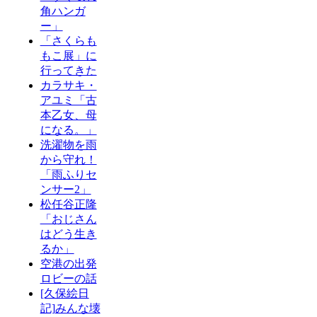
角ハンガ
ー」
「さくらも
もこ展」に
行ってきた
カラサキ・
アユミ「古
本乙女、母
になる。」
洗濯物を雨
から守れ！
「雨ふりセ
ンサー2」
松任谷正隆
「おじさん
はどう生き
るか」
空港の出発
ロビーの話
[久保絵日
記]みんな壊