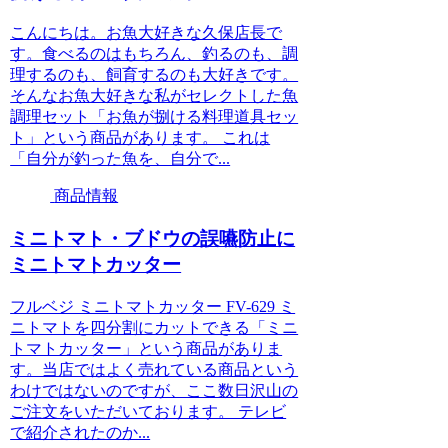
こんにちは。お魚大好きな久保店長で
す。食べるのはもちろん、釣るのも、調
理するのも、飼育するのも大好きです。
そんなお魚大好きな私がセレクトした魚
調理セット「お魚が捌ける料理道具セッ
ト」という商品があります。 これは
「自分が釣った魚を、自分で...
商品情報
ミニトマト・ブドウの誤嚥防止に
ミニトマトカッター
フルベジ ミニトマトカッター FV-629 ミ
ニトマトを四分割にカットできる「ミニ
トマトカッター」という商品がありま
す。当店ではよく売れている商品という
わけではないのですが、ここ数日沢山の
ご注文をいただいております。 テレビ
で紹介されたのか...