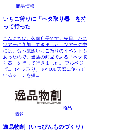
商品情報
いちご狩りに「ヘタ取り器」を持
って行った
こんにちは。久保店長です。先日、バス
ツアーに参加してきました。ツアーの中
には、食べ放題いちご狩りのイベントも
あったので、当店の商品である「ヘタ取
り器」を持って行きました。 フルベジ
ピコ（ヘタ取り） FV-601 実際に使って
いるシーンを撮...
商品
情報
逸品物創（いっぴんものづくり）