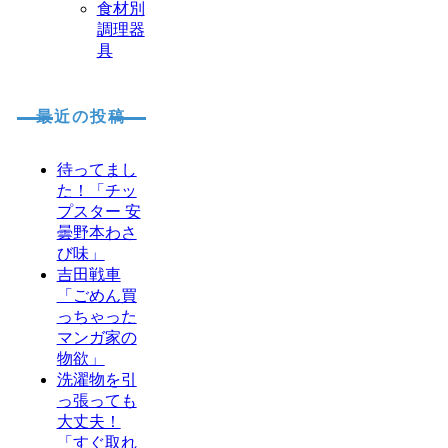
食材別
調理器
具
最近の投稿
待ってまし
た！「チッ
プスター 安
曇野本わさ
び味」
吉田戦車
「ごめん買
っちゃった
マンガ家の
物欲」
洗濯物を引
っ張っても
大丈夫！
「すぐ取れ