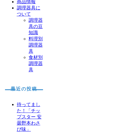
商品情報
調理器具に
ついて
調理器
具の豆
知識
料理別
調理器
具
食材別
調理器
具
最近の投稿
待ってまし
た！「チッ
プスター 安
曇野本わさ
び味」