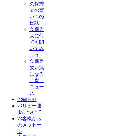
久保秀
太の買
いもの
日誌
久保秀
太に何
でも聞
いてみ
よう
久保秀
太が気
になる
「食」
ニュー
ス
お知らせ
バリュー通
販について
お客様から
のメッセー
ジ