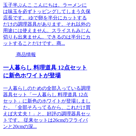
玉子半ぶんこ こんにちは。ラーメンに
は味玉を必ずトッピングしてしまう久保
店長です。 ゆで卵を半分にカットする
だけの調理器具があります。それ以外の
用途には使えません。スライスもみじん
切りも出来ません。できるのは半分にカ
ットすることだけです。商...
商品情報
一人暮らし 料理道具 12点セット
に新色ホワイトが登場
一人暮らしのための全部入っている調理
器具セット「一人暮らし 料理道具 12点
セット」に新色のホワイトが登場しまし
た。「全部そろってるから、これだけ買
えば大丈夫！」と、好評の調理器具セッ
トです。 従来セットは26cmのフライパ
ンと20cmの深...