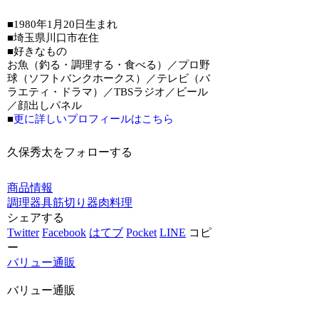
■1980年1月20日生まれ
■埼玉県川口市在住
■好きなもの
お魚（釣る・調理する・食べる）／プロ野
球（ソフトバンクホークス）／テレビ（バ
ラエティ・ドラマ）／TBSラジオ／ビール
／顔出しパネル
■
更に詳しいプロフィールはこちら
久保秀太をフォローする
商品情報
調理器具
筋切り器
肉料理
シェアする
Twitter
Facebook
はてブ
Pocket
LINE
コピ
ー
バリュー通販
バリュー通販