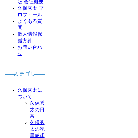
販 会社概要
久保秀太 プ
ロフィール
よくある質
問
個人情報保
護方針
お問い合わ
せ
カテゴリ
久保秀太に
ついて
久保秀
太の日
常
久保秀
太の読
書感想