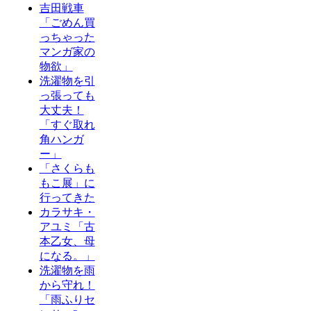
吉田戦車
「ごめん買
っちゃった
マンガ家の
物欲」
洗濯物を引
っ張っても
大丈夫！
「すぐ取れ
角ハンガ
ー」
「さくらも
もこ展」に
行ってきた
カラサキ・
アユミ「古
本乙女、母
になる。」
洗濯物を雨
から守れ！
「雨ふりセ