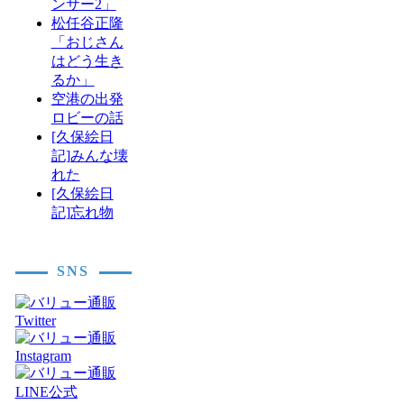
ンサー2」
松任谷正隆
「おじさん
はどう生き
るか」
空港の出発
ロビーの話
[久保絵日
記]みんな壊
れた
[久保絵日
記]忘れ物
SNS