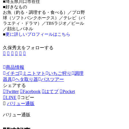
■埼玉県川口市在住
■好きなもの
お魚（釣る・調理する・食べる）／プロ野
球（ソフトバンクホークス）／テレビ（バ
ラエティ・ドラマ）／TBSラジオ／ビール
／顔出しパネル
■
更に詳しいプロフィールはこちら
久保秀太をフォローする
商品情報
イチゴ
ミニトマト
いちご狩り
調理
器具
ヘタ取り器
バスツアー
シェアする
Twitter
Facebook
はてブ
Pocket
LINE
コピー
バリュー通販
バリュー通販