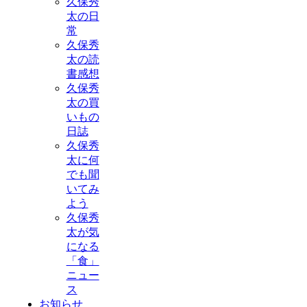
久保秀
太の日
常
久保秀
太の読
書感想
久保秀
太の買
いもの
日誌
久保秀
太に何
でも聞
いてみ
よう
久保秀
太が気
になる
「食」
ニュー
ス
お知らせ