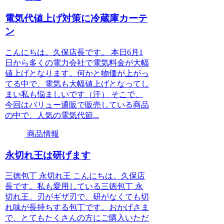
電気代値上げ対策に冷蔵庫カーテ
ン
こんにちは。久保店長です。 本日6月1
日から多くの電力会社で電気料金が大幅
値上げとなります。何かと物価が上がっ
てる中で、電気も大幅値上げとなってし
まい私も悩ましいです（汗） そこで、
今回はバリュー通販で販売している商品
の中で、人気の電気代節...
商品情報
永切れ王は研げます
三徳包丁 永切れ王 こんにちは。久保店
長です。私も愛用している三徳包丁 永
切れ王。刃がギザ刃で、研がなくても切
れ味が長持ちする包丁です。おかげさま
で、とてもたくさんの方にご購入いただ