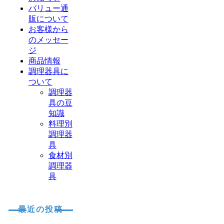
バリュー通
販について
お客様から
のメッセー
ジ
商品情報
調理器具に
ついて
調理器
具の豆
知識
料理別
調理器
具
食材別
調理器
具
最近の投稿