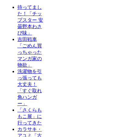
待ってまし
た！「チッ
プスター 安
曇野本わさ
び味」
吉田戦車
「ごめん買
っちゃった
マンガ家の
物欲」
洗濯物を引
っ張っても
大丈夫！
「すぐ取れ
角ハンガ
ー」
「さくらも
もこ展」に
行ってきた
カラサキ・
アユミ「古