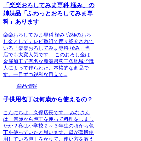
「楽楽おろしてみま専科 極み」の
姉妹品「ふわっとおろしてみま専
科」あります
楽楽おろしてみま専科 極み 究極のおろ
し金としてテレビ番組で度々紹介されて
いる「楽楽おろしてみま専科 極み」当
店でも大変人気です。 このおろし金は
金属加工で有名な新潟県燕三条地域で職
人によって作られた、本格的な商品で
す。一目ずつ鋭利な目立て...
商品情報
子供用包丁は何歳から使えるの？
こんにちは。久保店長です。 みなさん
は、何歳から包丁を使って料理をしまし
たか？私は小学校２～３年生の頃から包
丁を使っていたと思います。母が普段使
用している包丁をかりて、使い方を教え