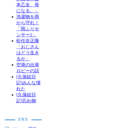
本乙女、母
になる。」
洗濯物を雨
から守れ！
「雨ふりセ
ンサー2」
松任谷正隆
「おじさん
はどう生き
るか」
空港の出発
ロビーの話
[久保絵日
記]みんな壊
れた
[久保絵日
記]忘れ物
SNS