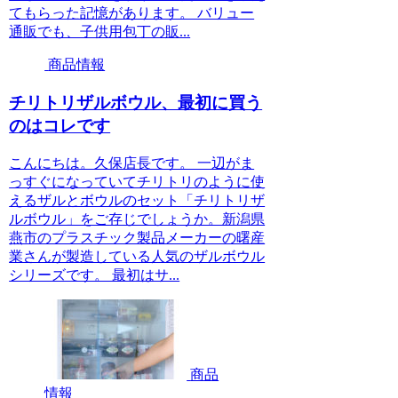
てもらった記憶があります。 バリュー
通販でも、子供用包丁の販...
商品情報
チリトリザルボウル、最初に買う
のはコレです
こんにちは。久保店長です。 一辺がま
っすぐになっていてチリトリのように使
えるザルとボウルのセット「チリトリザ
ルボウル」をご存じでしょうか。新潟県
燕市のプラスチック製品メーカーの曙産
業さんが製造している人気のザルボウル
シリーズです。 最初はサ...
商品
情報