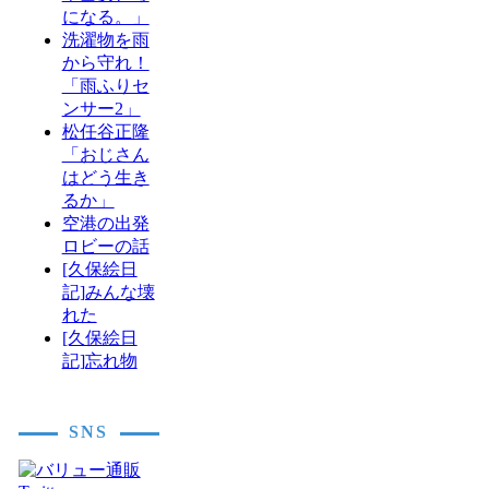
になる。」
洗濯物を雨
から守れ！
「雨ふりセ
ンサー2」
松任谷正隆
「おじさん
はどう生き
るか」
空港の出発
ロビーの話
[久保絵日
記]みんな壊
れた
[久保絵日
記]忘れ物
SNS