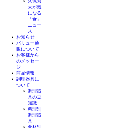
久保秀
太が気
になる
「食」
ニュー
ス
お知らせ
バリュー通
販について
お客様から
のメッセー
ジ
商品情報
調理器具に
ついて
調理器
具の豆
知識
料理別
調理器
具
食材別