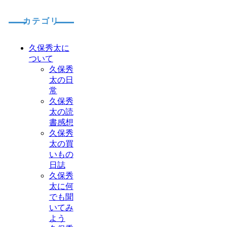
カテゴリ
久保秀太に
ついて
久保秀
太の日
常
久保秀
太の読
書感想
久保秀
太の買
いもの
日誌
久保秀
太に何
でも聞
いてみ
よう