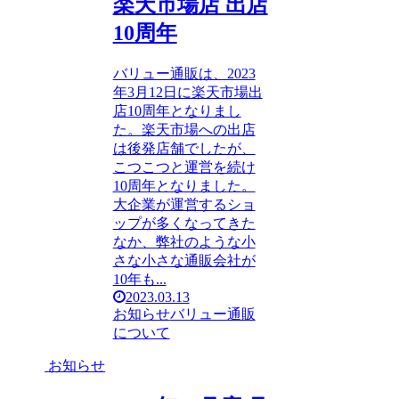
楽天市場店 出店
10周年
バリュー通販は、2023
年3月12日に楽天市場出
店10周年となりまし
た。楽天市場への出店
は後発店舗でしたが、
こつこつと運営を続け
10周年となりました。
大企業が運営するショ
ップが多くなってきた
なか、弊社のような小
さな小さな通販会社が
10年も...
2023.03.13
お知らせ
バリュー通販
について
お知らせ