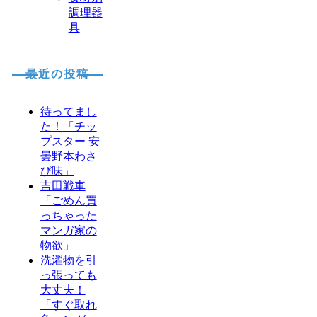
調理器
具
最近の投稿
待ってまし
た！「チッ
プスター 安
曇野本わさ
び味」
吉田戦車
「ごめん買
っちゃった
マンガ家の
物欲」
洗濯物を引
っ張っても
大丈夫！
「すぐ取れ