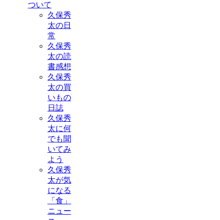
ついて
久保秀
太の日
常
久保秀
太の読
書感想
久保秀
太の買
いもの
日誌
久保秀
太に何
でも聞
いてみ
よう
久保秀
太が気
になる
「食」
ニュー