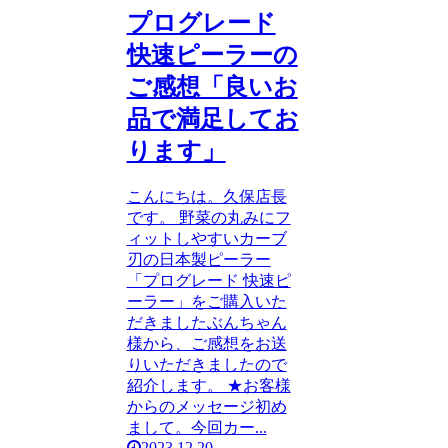
プログレード
快速ピーラーの
ご感想「良いお
品で満足してお
ります」
こんにちは。久保店長
です。 野菜の丸みにフ
ィットしやすいカーブ
刃の日本製ピーラー
「プログレード 快速ピ
ーラー」をご購入いた
だきましたぶんちゃん
様から、ご感想をお送
りいただきましたので
紹介します。 ★お客様
からのメッセージ初め
まして。今回カー...
2023.12.20