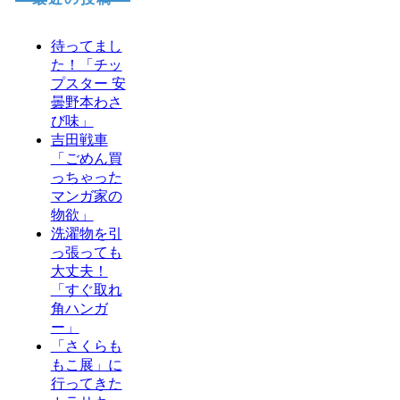
待ってまし
た！「チッ
プスター 安
曇野本わさ
び味」
吉田戦車
「ごめん買
っちゃった
マンガ家の
物欲」
洗濯物を引
っ張っても
大丈夫！
「すぐ取れ
角ハンガ
ー」
「さくらも
もこ展」に
行ってきた