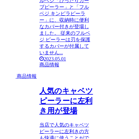
ルベジ「ぴったりカー
ブピーラー」と「フル
ベジ キンピラピーラ
ー」に、収納時に便利
なカバー付きが登場し
ました。 従来のフルベ
ジ ピーラーは刃を保護
するカバーが付属して
いません...
2023.05.01
商品情報
商品情報
人気のキャベツ
ピーラーに左利
き用が登場
当店で人気のキャベツ
ピーラーに左利きの方
も快適に使うことがで