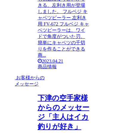
きる、左利き用が登場
しました。 フルベジ キ
ャベツピーラー 左利き
用 FV-672 フルベジ キャ
ベツピーラーは、ワイ
ドで角度がついた刃、
簡単にキャベツの千切
りを作ることができる
商...
2023.04.21
商品情報
お客様からの
メッセージ
下津の空手家様
からのメッセー
ジ「主人はイカ
釣りが好き」