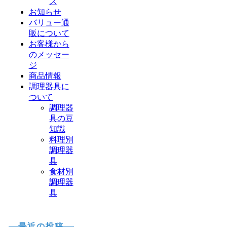
ス
お知らせ
バリュー通
販について
お客様から
のメッセー
ジ
商品情報
調理器具に
ついて
調理器
具の豆
知識
料理別
調理器
具
食材別
調理器
具
最近の投稿