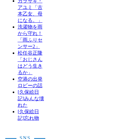
カラサキ・
アユミ「古
本乙女、母
になる。」
洗濯物を雨
から守れ！
「雨ふりセ
ンサー2」
松任谷正隆
「おじさん
はどう生き
るか」
空港の出発
ロビーの話
[久保絵日
記]みんな壊
れた
[久保絵日
記]忘れ物
SNS