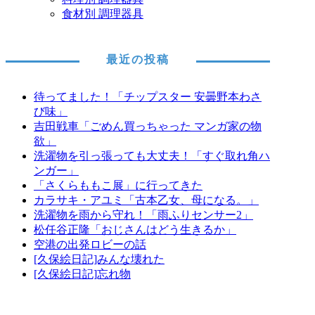
食材別 調理器具
最近の投稿
待ってました！「チップスター 安曇野本わさ
び味」
吉田戦車「ごめん買っちゃった マンガ家の物
欲」
洗濯物を引っ張っても大丈夫！「すぐ取れ角ハ
ンガー」
「さくらももこ展」に行ってきた
カラサキ・アユミ「古本乙女、母になる。」
洗濯物を雨から守れ！「雨ふりセンサー2」
松任谷正隆「おじさんはどう生きるか」
空港の出発ロビーの話
[久保絵日記]みんな壊れた
[久保絵日記]忘れ物