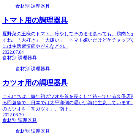
食材別 調理器具
トマト用の調理器具
夏野菜の王様のトマト。冷やしてそのまま食べても、鶏肉と
すね。「大好き」「大嫌い」「トマト嫌いだけどケチャップ
には生活習慣病やがんなどの...
2022.07.04
食材別 調理器具
食材別 調理器具
カツオ用の調理器具
こんにちは、毎年初ガツオを首を長くして待っている久保店
る回遊魚で、日本では太平洋側の暖かい海に生息しています
のカツオを「初ガツオ」、南下...
2022.06.29
食材別 調理器具
食材別 調理器具