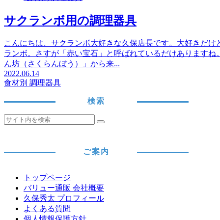
サクランボ用の調理器具
こんにちは、サクランボ大好きな久保店長です。大好きだけ
ランボ。さすが「赤い宝石」と呼ばれているだけありますね
ん坊（さくらんぼう）」から来...
2022.06.14
食材別 調理器具
検索
ご案内
トップページ
バリュー通販 会社概要
久保秀太 プロフィール
よくある質問
個人情報保護方針