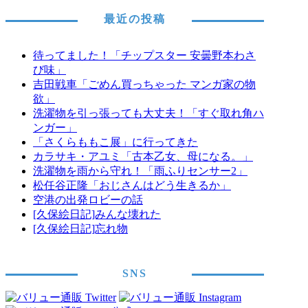
最近の投稿
待ってました！「チップスター 安曇野本わさ
び味」
吉田戦車「ごめん買っちゃった マンガ家の物
欲」
洗濯物を引っ張っても大丈夫！「すぐ取れ角ハ
ンガー」
「さくらももこ展」に行ってきた
カラサキ・アユミ「古本乙女、母になる。」
洗濯物を雨から守れ！「雨ふりセンサー2」
松任谷正隆「おじさんはどう生きるか」
空港の出発ロビーの話
[久保絵日記]みんな壊れた
[久保絵日記]忘れ物
SNS