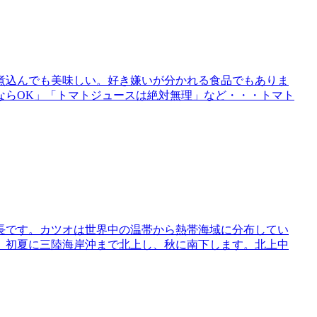
煮込んでも美味しい。好き嫌いが分かれる食品でもありま
ならOK」「トマトジュースは絶対無理」など・・・トマト
長です。カツオは世界中の温帯から熱帯海域に分布してい
。初夏に三陸海岸沖まで北上し、秋に南下します。北上中