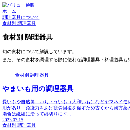
ホーム
調理器具について
食材別 調理器具
食材別 調理器具
旬の食材について解説しています。
また、その食材を調理する際に便利な調理器具・料理道具も
食材別 調理器具
やまいも用の調理器具
長いもや自然薯、いちょういも（大和いも）などヤマネイモ
用があり、免疫力をあげ疲労回復を促すため古くから漢方薬
場合は繊維に沿って縦切りにす...
2023.03.15
食材別 調理器具