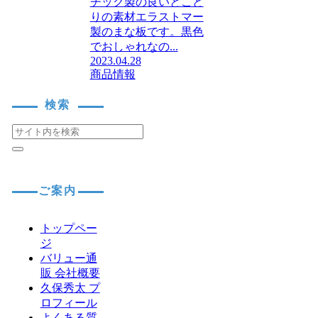
チック製の良いとこど
りの素材エラストマー
製のまな板です。黒色
でおしゃれなの...
2023.04.28
商品情報
検索
ご案内
トップペー
ジ
バリュー通
販 会社概要
久保秀太 プ
ロフィール
よくある質